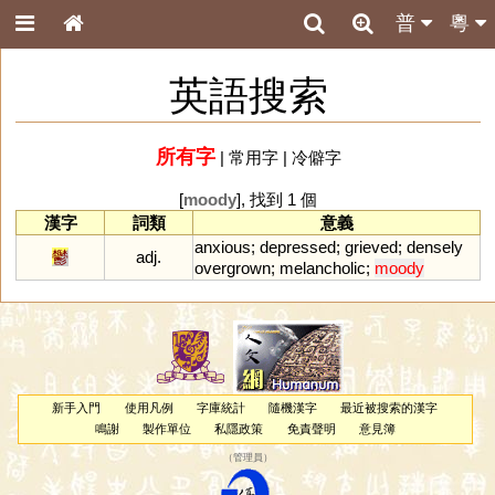
普
粵
英語搜索
所有字
|
常用字
|
冷僻字
[
moody
], 找到 1 個
漢字
詞類
意義
anxious
;
depressed
;
grieved
;
densely
鬱
adj.
overgrown
;
melancholic
;
moody
新手入門
使用凡例
字庫統計
隨機漢字
最近被搜索的漢字
鳴謝
製作單位
私隱政策
免責聲明
意見簿
（
管理員
）