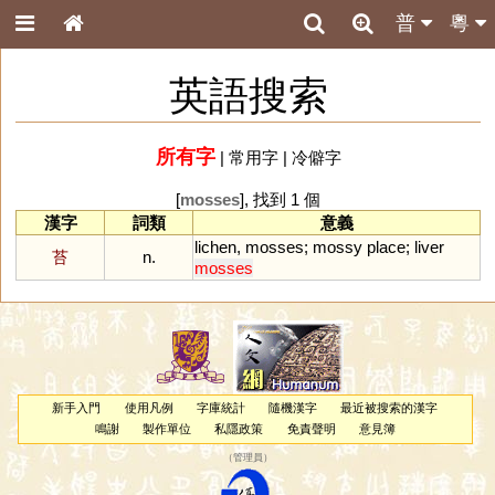
普
粵
英語搜索
所有字
|
常用字
|
冷僻字
[
mosses
], 找到 1 個
漢字
詞類
意義
lichen
,
mosses
;
mossy
place
;
liver
苔
n.
mosses
新手入門
使用凡例
字庫統計
隨機漢字
最近被搜索的漢字
鳴謝
製作單位
私隱政策
免責聲明
意見簿
（
管理員
）