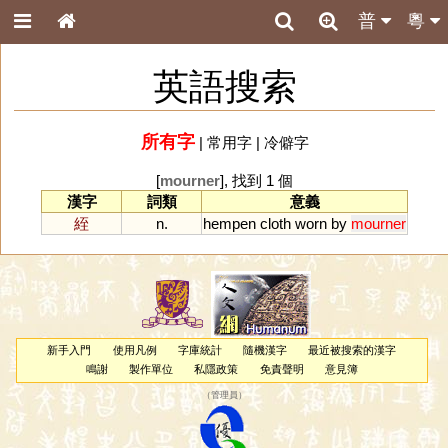
普
粵
英語搜索
所有字
|
常用字
|
冷僻字
[
mourner
], 找到 1 個
漢字
詞類
意義
絰
n.
hempen
cloth
worn
by
mourner
新手入門
使用凡例
字庫統計
隨機漢字
最近被搜索的漢字
鳴謝
製作單位
私隱政策
免責聲明
意見簿
（
管理員
）