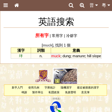
普
粵
英語搜索
所有字
|
常用字
|
冷僻字
[
muck
], 找到 1 個
漢字
詞類
意義
坢
n.
muck
;
dung
;
manure
;
hill
slope
新手入門
使用凡例
字庫統計
隨機漢字
最近被搜索的漢字
鳴謝
製作單位
私隱政策
免責聲明
意見簿
（
管理員
）