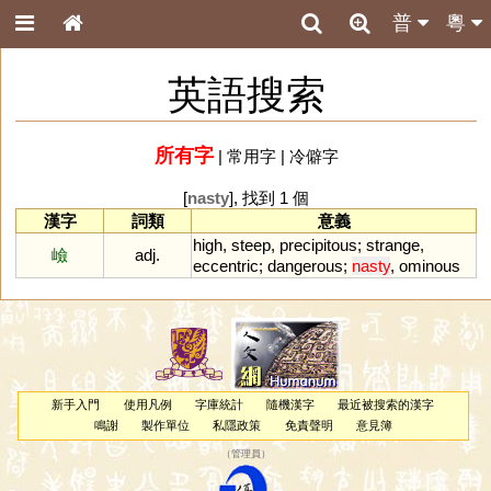
普
粵
英語搜索
所有字
|
常用字
|
冷僻字
[
nasty
], 找到 1 個
漢字
詞類
意義
high
,
steep
,
precipitous
;
strange
,
嶮
adj.
eccentric
;
dangerous
;
nasty
,
ominous
新手入門
使用凡例
字庫統計
隨機漢字
最近被搜索的漢字
鳴謝
製作單位
私隱政策
免責聲明
意見簿
（
管理員
）