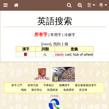
普
粵
英語搜索
所有字
|
常用字
|
冷僻字
[
nave
], 找到 1 個
漢字
詞類
意義
轂
n.
nave
;
cart
;
hub
of
wheel
新手入門
使用凡例
字庫統計
隨機漢字
最近被搜索的漢字
鳴謝
製作單位
私隱政策
免責聲明
意見簿
（
管理員
）