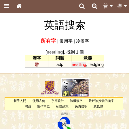
普
粵
英語搜索
所有字
|
常用字
|
冷僻字
[
nestling
], 找到 1 個
漢字
詞類
意義
雛
adj.
nestling
,
fledgling
新手入門
使用凡例
字庫統計
隨機漢字
最近被搜索的漢字
鳴謝
製作單位
私隱政策
免責聲明
意見簿
（
管理員
）