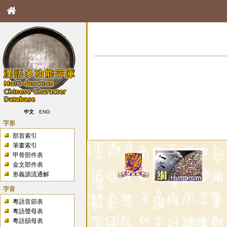
中文
ENG
字形
部首索引
筆畫索引
甲骨部件表
金文部件表
形義源流通解
字音
粵語音節表
粵語聲母表
粵語韻母表