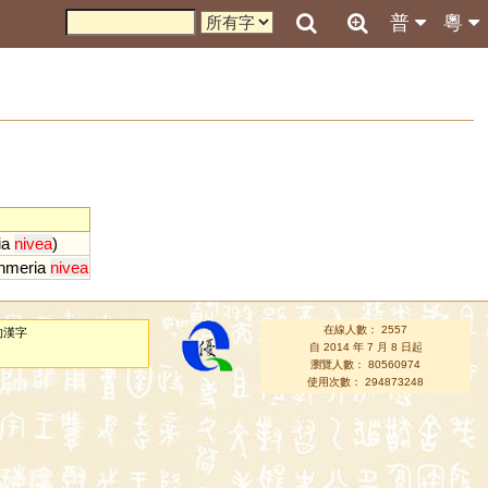
普
粵
ia
nivea
)
hmeria
nivea
在線人數： 2557
的漢字
自 2014 年 7 月 8 日起
瀏覽人數： 80560974
使用次數： 294873248