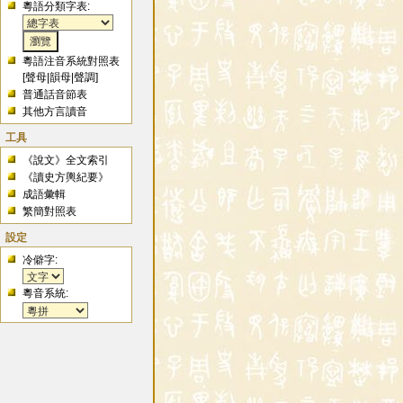
粵語分類字表:
粵語注音系統對照表
[
聲母
|
韻母
|
聲調
]
普通話音節表
其他方言讀音
工具
《說文》全文索引
《讀史方輿紀要》
成語彙輯
繁簡對照表
設定
冷僻字:
粵音系統: