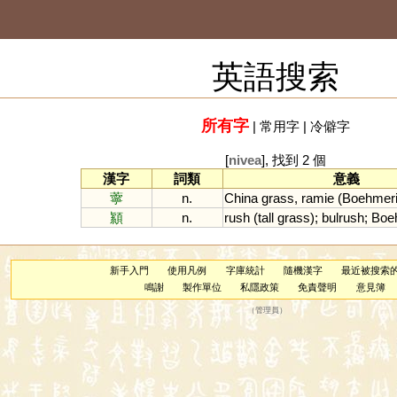
英語搜索
所有字
|
常用字
|
冷僻字
[
nivea
], 找到 2 個
漢字
詞類
意義
薴
n.
China
grass
,
ramie
(
Boehmer
顈
n.
rush
(
tall
grass
);
bulrush
;
Boe
新手入門
使用凡例
字庫統計
隨機漢字
最近被搜索
鳴謝
製作單位
私隱政策
免責聲明
意見簿
（
管理員
）