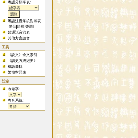
粵語分類字表:
粵語注音系統對照表
[
聲母
|
韻母
|
聲調
]
普通話音節表
其他方言讀音
工具
《說文》全文索引
《讀史方輿紀要》
成語彙輯
繁簡對照表
設定
冷僻字:
粵音系統: