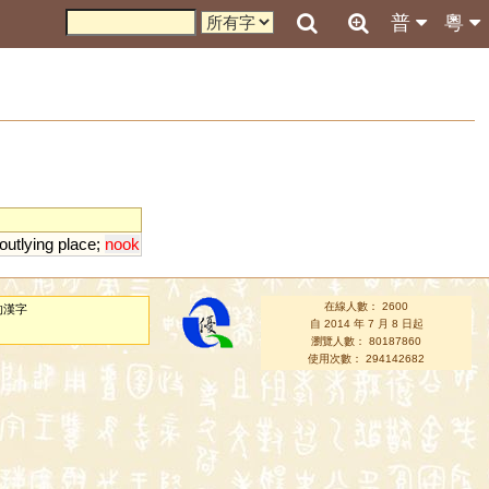
普
粵
outlying
place
;
nook
在線人數： 2600
的漢字
自 2014 年 7 月 8 日起
瀏覽人數： 80187860
使用次數： 294142682