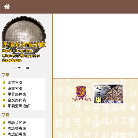
中文
ENG
字形
部首索引
筆畫索引
甲骨部件表
金文部件表
形義源流通解
字音
粵語音節表
粵語聲母表
粵語韻母表