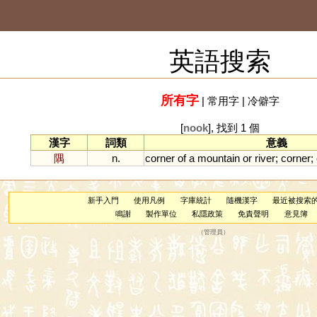
英語搜索
所有字
|
常用字
|
冷僻字
[
nook
], 找到 1 個
漢字
詞類
意義
隅
n.
corner
of
a
mountain
or
river
;
corner
;
新手入門
使用凡例
字庫統計
隨機漢字
最近被搜索
鳴謝
製作單位
私隱政策
免責聲明
意見簿
（
管理員
）