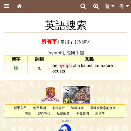
普
粵
英語搜索
所有字
|
常用字
|
冷僻字
[
nymph
], 找到 1 個
漢字
詞類
意義
the
nymph
of
a
locust
,
immature
蝻
n.
locusts
新手入門
使用凡例
字庫統計
隨機漢字
最近被搜索的漢字
鳴謝
製作單位
私隱政策
免責聲明
意見簿
（
管理員
）