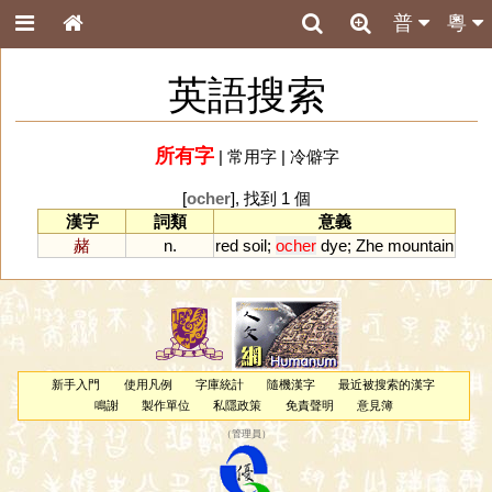
普
粵
英語搜索
所有字
|
常用字
|
冷僻字
[
ocher
], 找到 1 個
漢字
詞類
意義
赭
n.
red
soil
;
ocher
dye
;
Zhe
mountain
新手入門
使用凡例
字庫統計
隨機漢字
最近被搜索的漢字
鳴謝
製作單位
私隱政策
免責聲明
意見簿
（
管理員
）