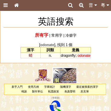
普
粵
英語搜索
所有字
|
常用字
|
冷僻字
[
odonate
], 找到 1 個
漢字
詞類
意義
蜻
n.
dragonfly
;
odonate
新手入門
使用凡例
字庫統計
隨機漢字
最近被搜索的漢字
鳴謝
製作單位
私隱政策
免責聲明
意見簿
（
管理員
）