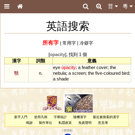
普
粵
英語搜索
所有字
|
常用字
|
冷僻字
[
opacity
], 找到 1 個
漢字
詞類
意義
eye
opacity
;
a
feather
cover
;
the
翳
n.
nebula
;
a
screen
;
the
five
-
coloured
bird
;
a
shade
新手入門
使用凡例
字庫統計
隨機漢字
最近被搜索的漢字
鳴謝
製作單位
私隱政策
免責聲明
意見簿
（
管理員
）