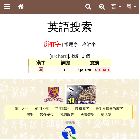
普
粵
英語搜索
所有字
|
常用字
|
冷僻字
[
orchard
], 找到 1 個
漢字
詞類
意義
園
n.
garden
;
orchard
新手入門
使用凡例
字庫統計
隨機漢字
最近被搜索的漢字
鳴謝
製作單位
私隱政策
免責聲明
意見簿
（
管理員
）