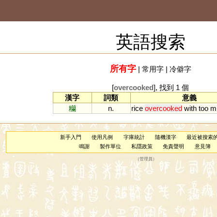
英語搜索
所有字
|
常用字
|
冷僻字
[
overcooked
], 找到 1 個
漢字
詞類
意義
糷
n.
rice
overcooked
with
too
m
新手入門
使用凡例
字庫統計
隨機漢字
最近被搜索
鳴謝
製作單位
私隱政策
免責聲明
意見簿
（
管理員
）