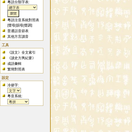
粵語分類字表:
粵語注音系統對照表
[
聲母
|
韻母
|
聲調
]
普通話音節表
其他方言讀音
工具
《說文》全文索引
《讀史方輿紀要》
成語彙輯
繁簡對照表
設定
冷僻字:
粵音系統: