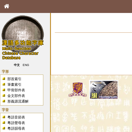
中文
ENG
字形
部首索引
筆畫索引
甲骨部件表
金文部件表
形義源流通解
字音
粵語音節表
粵語聲母表
粵語韻母表