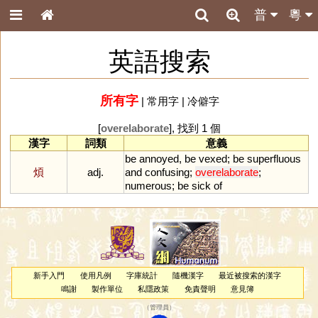
普
粵
英語搜索
所有字
|
常用字
|
冷僻字
[
overelaborate
], 找到 1 個
漢字
詞類
意義
be
annoyed
,
be
vexed
;
be
superfluous
煩
adj.
and
confusing
;
overelaborate
;
numerous
;
be
sick
of
新手入門
使用凡例
字庫統計
隨機漢字
最近被搜索的漢字
鳴謝
製作單位
私隱政策
免責聲明
意見簿
（
管理員
）