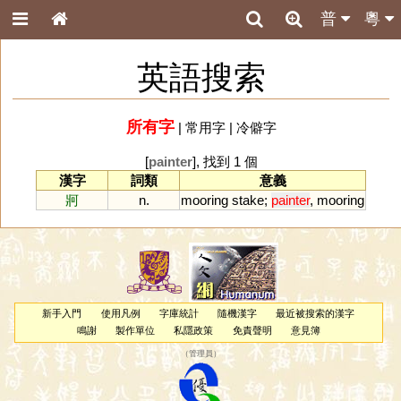
普
粵
英語搜索
所有字
|
常用字
|
冷僻字
[
painter
], 找到 1 個
漢字
詞類
意義
牁
n.
mooring
stake
;
painter
,
mooring
新手入門
使用凡例
字庫統計
隨機漢字
最近被搜索的漢字
鳴謝
製作單位
私隱政策
免責聲明
意見簿
（
管理員
）