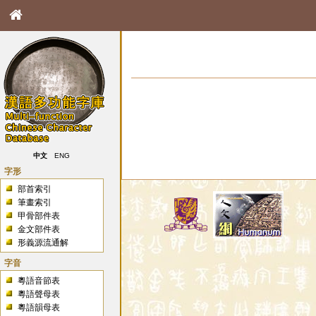
中文
ENG
字形
部首索引
筆畫索引
甲骨部件表
金文部件表
形義源流通解
字音
粵語音節表
粵語聲母表
粵語韻母表