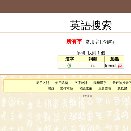
英語搜索
所有字
|
常用字
|
冷僻字
[
pal
], 找到 1 個
漢字
詞類
意義
傰
n.
friend
;
pal
新手入門
使用凡例
字庫統計
隨機漢字
最近被搜索
鳴謝
製作單位
私隱政策
免責聲明
意見簿
（
管理員
）