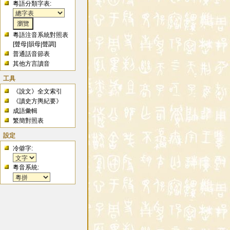
粵語分類字表:
粵語注音系統對照表
[
聲母
|
韻母
|
聲調
]
普通話音節表
其他方言讀音
工具
《說文》全文索引
《讀史方輿紀要》
成語彙輯
繁簡對照表
設定
冷僻字:
粵音系統: