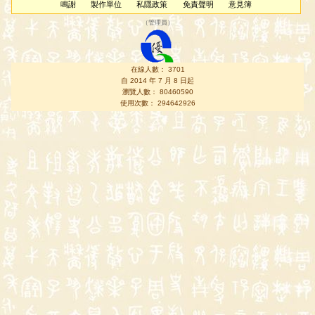
鳴謝
製作單位
私隱政策
免責聲明
意見簿
（
管理員
）
在線人數： 3701
自 2014 年 7 月 8 日起
瀏覽人數： 80460590
使用次數： 294642926