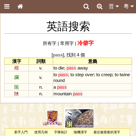
普
粵
英語搜索
冷僻字
所有字
|
常用字
|
[
pass
], 找到 4 個
漢字
詞類
意義
殂
v.
to
die
;
pass
away
to
pass
;
to
step
over
;
to
creep
;
to
twine
躝
v.
round
阨
n.
a
pass
陜
n.
mountain
pass
新手入門
使用凡例
字庫統計
隨機漢字
最近被搜索的漢字