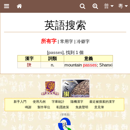
普
粵
英語搜索
所有字
|
常用字
|
冷僻字
[
passes
], 找到 1 個
漢字
詞類
意義
陝
n.
mountain
passes
;
Shanxi
新手入門
使用凡例
字庫統計
隨機漢字
最近被搜索的漢字
鳴謝
製作單位
私隱政策
免責聲明
意見簿
（
管理員
）