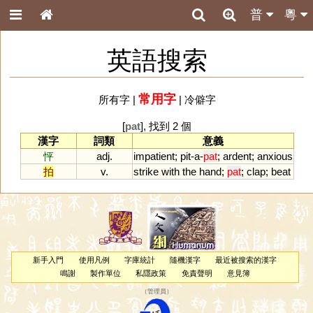
普
粵
英語搜索
常用字
所有字
|
|
冷僻字
[
pat
], 找到 2 個
漢字
詞類
意義
怦
adj.
impatient
;
pit
-
a
-
pat
;
ardent
;
anxious
拍
v.
strike
with
the
hand
;
pat
;
clap
;
beat
新手入門
使用凡例
字庫統計
隨機漢字
最近被搜索的漢字
鳴謝
製作單位
私隱政策
免責聲明
意見簿
（
管理員
）