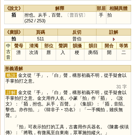
《說文》
解釋
部居
相關異體
𢫦
拊也。从手，百聲。
〔普百切〕
手
拍
(252 / 253)
《廣韻》
頁碼
反切
註解
拍
511
普伯
中
聲母
清濁
部位
聲調
韻攝
韻目
開合
等第
古
滂
次清
唇
入
梗
庚
/
陌
開
二
音
形義通解
略說:
金文從「
手
」，「
白
」聲，構形初義不明，從手疑會以
手掌拍打之意。
31 字
詳解:
金文從「
手
」，「
白
」聲，構形初義不明，從手疑會以
手掌拍打之意。金文用作人名。小篆「
拍
」作「
𢫦
」，《說
文》：「𢫦，拊也。从手，百聲。」《集韻》：「𢫦，音陌。
擊也。亦作拍。」《韓非子‧功名》：「一手獨拍，雖疾無
聲。」
「
拍
」可表示拍打的工具，古書用作兵器名。《陳書‧侯瑱
傳》：「將戰，有微風至自東南，眾軍施拍縱火。」