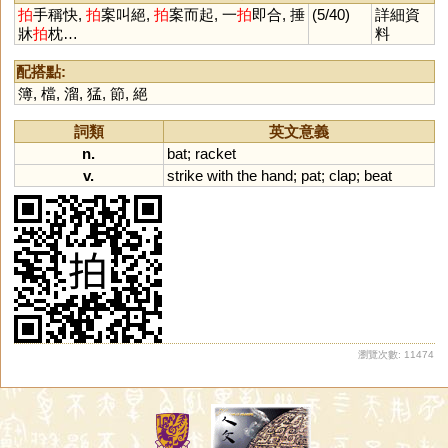
拍
手稱快,
拍
案叫絕,
拍
案而起, 一
拍
即合, 捶
(5/40)
詳細資
牀
拍
枕…
料
配搭點:
簿
,
檔
,
溜
,
猛
,
節
,
絕
詞類
英文意義
n.
bat
;
racket
v.
strike
with
the
hand
;
pat
;
clap
;
beat
瀏覽次數: 11474