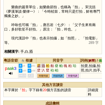
樂曲的篇章單位，如樂曲節拍，也稱為「
拍
」。宋沈括
《夢溪筆談‧樂律一》：「今時杖鼓，常時只是打拍，鮮有專門
獨奏之妙。」
吟咏也可稱「
拍
」，唐呂岩〈七夕〉：「父子生來有兩
口，多好歌笙不好拍。」原注：「拍，吟也。」
現代漢語中「
拍
」也表示拍攝，如「拍照」、「拍電影」
等。
289 字
相關漢字:
手
,
白
,
𢫦
粵語音節
根據
同音字
詞例(
) /
&
解釋
備註
霸
泊
柏
舶
蘗
帕
魄
粕
珀
拍賣,拍攝,拍
黃
周
p8
p61
p
aak
3
檗
汃
櫱
袙
岶
照,拍片,拍手,
李
何
p65
p56
拍打,拍掌
HKLS
人文
同聲同韻
同韻同調
同聲同調
其他方言讀音
本字庫於「
拍
」字下錄有
20
個方言點的讀音
詳細資
料
成語彙輯