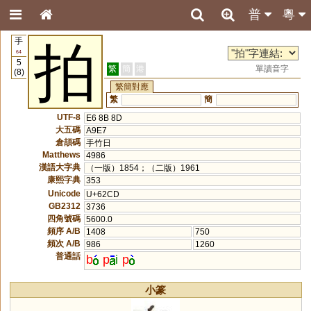
普
粵
手
拍
64
5
繁
簡
港
單讀音字
(8)
繁簡對應
繁
簡
UTF-8
E6 8B 8D
大五碼
A9E7
倉頡碼
手竹日
Matthews
4986
漢語大字典
（一版）1854；（二版）1961
康熙字典
353
Unicode
U+62CD
GB2312
3736
四角號碼
5600.0
頻序 A/B
1408
750
頻次 A/B
986
1260
普通話
b
p
i
p
小篆