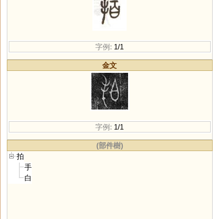
字例:
1/1
金文
字例:
1/1
(部件樹)
拍
手
白