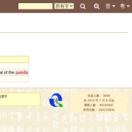
普
粵
al
of
the
patella
在線人數： 3068
的漢字
自 2014 年 7 月 8 日起
瀏覽人數： 80183697
使用次數： 294133830