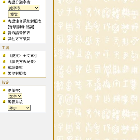
粵語分類字表:
粵語注音系統對照表
[
聲母
|
韻母
|
聲調
]
普通話音節表
其他方言讀音
工具
《說文》全文索引
《讀史方輿紀要》
成語彙輯
繁簡對照表
設定
冷僻字:
粵音系統: