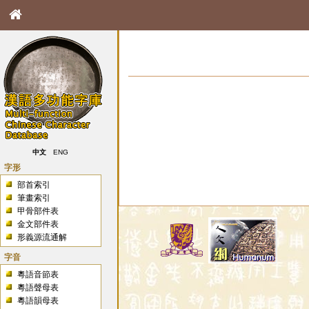
中文
ENG
字形
部首索引
筆畫索引
甲骨部件表
金文部件表
形義源流通解
字音
粵語音節表
粵語聲母表
粵語韻母表