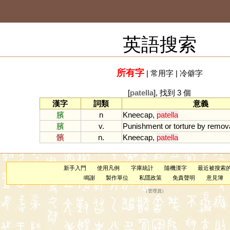
英語搜索
所有字
|
常用字
|
冷僻字
[
patella
], 找到 3 個
漢字
詞類
意義
臏
n
Kneecap
,
patella
臏
v.
Punishment
or
torture
by
remov
髕
n.
Kneecap
,
patella
新手入門
使用凡例
字庫統計
隨機漢字
最近被搜索
鳴謝
製作單位
私隱政策
免責聲明
意見簿
（
管理員
）