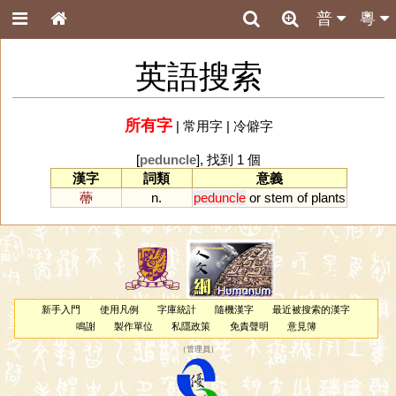
普
粵
英語搜索
所有字
|
常用字
|
冷僻字
[
peduncle
], 找到 1 個
漢字
詞類
意義
蔕
n.
peduncle
or
stem
of
plants
新手入門
使用凡例
字庫統計
隨機漢字
最近被搜索的漢字
鳴謝
製作單位
私隱政策
免責聲明
意見簿
（
管理員
）