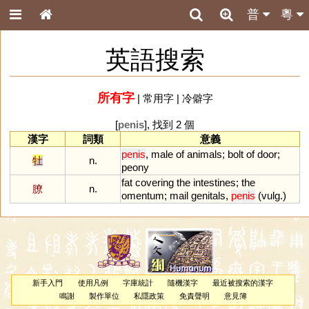
普
粵
英語搜索
所有字
|
常用字
|
冷僻字
[
penis
], 找到 2 個
漢字
詞類
意義
penis
,
male
of
animals
;
bolt
of
door
;
牡
n.
peony
fat
covering
the
intestines
;
the
膫
n.
omentum
;
mail
genitals
,
penis
(
vulg
.)
新手入門
使用凡例
字庫統計
隨機漢字
最近被搜索的漢字
鳴謝
製作單位
私隱政策
免責聲明
意見簿