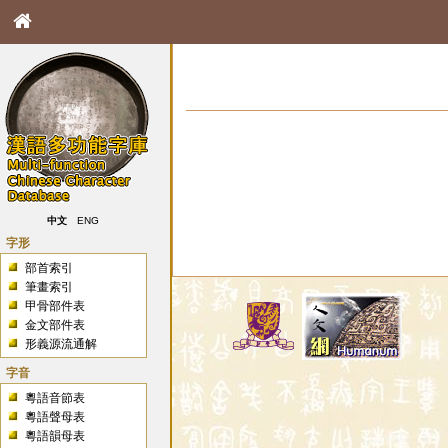
中文
ENG
字形
部首索引
筆畫索引
甲骨部件表
金文部件表
形義源流通解
字音
粵語音節表
粵語聲母表
粵語韻母表