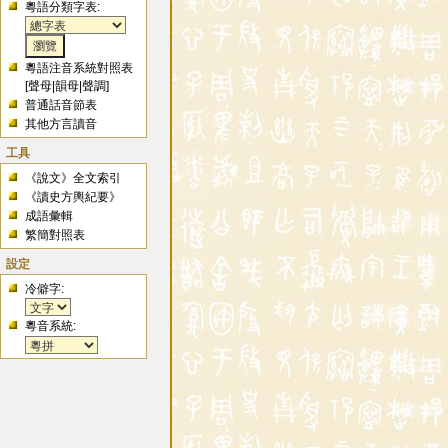
粵語分類字表:
粵語注音系統對照表
[
聲母
|
韻母
|
聲調
]
普通話音節表
其他方言讀音
工具
《說文》全文索引
《讀史方輿紀要》
成語彙輯
繁簡對照表
設定
冷僻字:
粵音系統: