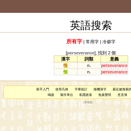
英語搜索
所有字
|
常用字
|
冷僻字
[
perseverance
], 找到 2 個
漢字
詞類
意義
恆
n.
perseverance
恒
n.
perseverance
新手入門
使用凡例
字庫統計
隨機漢字
最近被搜索
鳴謝
製作單位
私隱政策
免責聲明
意見簿
（
管理員
）