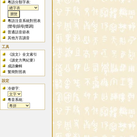
粵語分類字表:
粵語注音系統對照表
[
聲母
|
韻母
|
聲調
]
普通話音節表
其他方言讀音
工具
《說文》全文索引
《讀史方輿紀要》
成語彙輯
繁簡對照表
設定
冷僻字:
粵音系統: