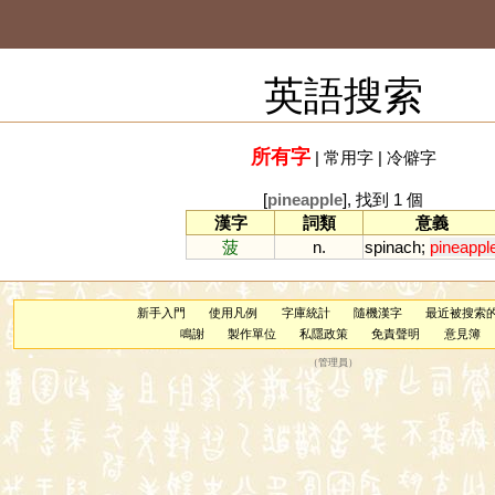
英語搜索
所有字
|
常用字
|
冷僻字
[
pineapple
], 找到 1 個
漢字
詞類
意義
菠
n.
spinach
;
pineappl
新手入門
使用凡例
字庫統計
隨機漢字
最近被搜索
鳴謝
製作單位
私隱政策
免責聲明
意見簿
（
管理員
）