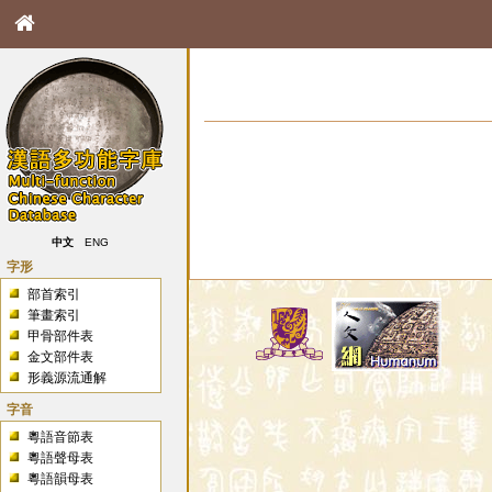
中文
ENG
字形
部首索引
筆畫索引
甲骨部件表
金文部件表
形義源流通解
字音
粵語音節表
粵語聲母表
粵語韻母表