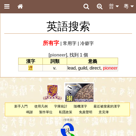
普
粵
英語搜索
所有字
|
常用字
|
冷僻字
[
pioneer
], 找到 1 個
漢字
詞類
意義
䢦
v.
lead
,
guild
,
direct
,
pioneer
新手入門
使用凡例
字庫統計
隨機漢字
最近被搜索的漢字
鳴謝
製作單位
私隱政策
免責聲明
意見簿
（
管理員
）