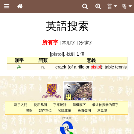
普
粵
英語搜索
所有字
|
常用字
|
冷僻字
[
pistol
], 找到 1 個
漢字
詞類
意義
乒
n.
crack
(
of
a
rifle
or
pistol
);
table
tennis
新手入門
使用凡例
字庫統計
隨機漢字
最近被搜索的漢字
鳴謝
製作單位
私隱政策
免責聲明
意見簿
（
管理員
）