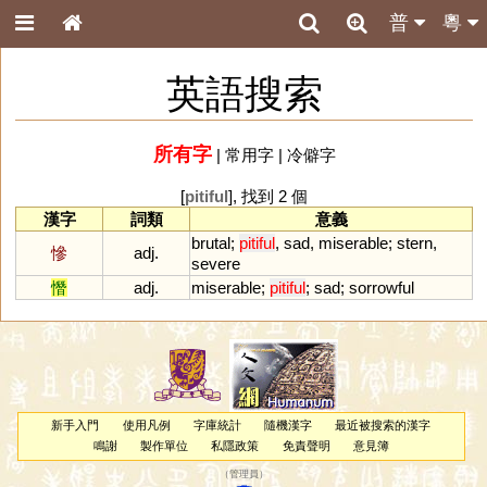
普
粵
英語搜索
所有字
|
常用字
|
冷僻字
[
pitiful
], 找到 2 個
漢字
詞類
意義
brutal
;
pitiful
,
sad
,
miserable
;
stern
,
慘
adj.
severe
憯
adj.
miserable
;
pitiful
;
sad
;
sorrowful
新手入門
使用凡例
字庫統計
隨機漢字
最近被搜索的漢字
鳴謝
製作單位
私隱政策
免責聲明
意見簿
（
管理員
）