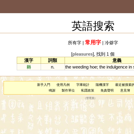
英語搜索
常用字
所有字
|
|
冷僻字
[
pleasures
], 找到 1 個
漢字
詞類
意義
耨
n.
the
weeding
hoe
;
the
indulgence
in
新手入門
使用凡例
字庫統計
隨機漢字
最近被搜索
鳴謝
製作單位
私隱政策
免責聲明
意見簿
（
管理員
）