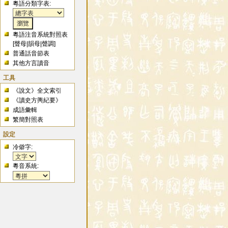
粵語分類字表:
粵語注音系統對照表
[
聲母
|
韻母
|
聲調
]
普通話音節表
其他方言讀音
工具
《說文》全文索引
《讀史方輿紀要》
成語彙輯
繁簡對照表
設定
冷僻字:
粵音系統: