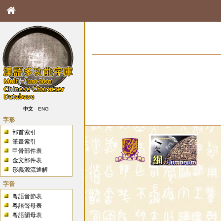
中文
ENG
字形
部首索引
筆畫索引
甲骨部件表
金文部件表
形義源流通解
字音
粵語音節表
粵語聲母表
粵語韻母表