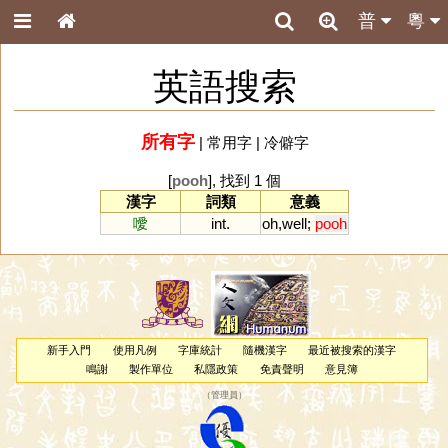
普
粵
英語搜索
所有字
|
常用字
|
冷僻字
[
pooh
], 找到 1 個
漢字
詞類
意義
噯
int.
oh
,
well
;
pooh
新手入門
使用凡例
字庫統計
隨機漢字
最近被搜索的漢字
鳴謝
製作單位
私隱政策
免責聲明
意見簿
（
管理員
）