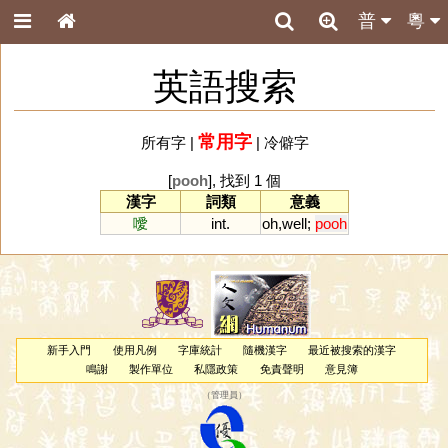
普
粵
英語搜索
常用字
所有字
|
|
冷僻字
[
pooh
], 找到 1 個
漢字
詞類
意義
噯
int.
oh
,
well
;
pooh
新手入門
使用凡例
字庫統計
隨機漢字
最近被搜索的漢字
鳴謝
製作單位
私隱政策
免責聲明
意見簿
（
管理員
）