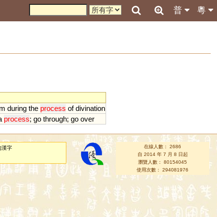
普
粵
um
during
the
process
of
divination
a
process
;
go
through
;
go
over
在線人數： 2686
的漢字
自 2014 年 7 月 8 日起
瀏覽人數： 80154045
使用次數： 294081976