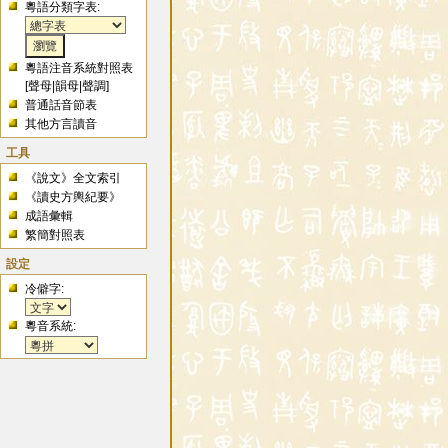
粵語分類字表:
粵語注音系統對照表
[
聲母
|
韻母
|
聲調
]
普通話音節表
其他方言讀音
工具
《說文》全文索引
《讀史方輿紀要》
成語彙輯
繁簡對照表
設定
冷僻字:
粵音系統: