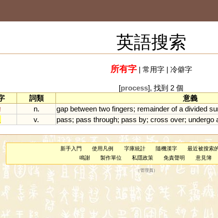
英語搜索
所有字
|
常用字
|
冷僻字
[
process
], 找到 2 個
字
詞類
意義
扐
n.
gap
between
two
fingers
;
remainder
of
a
divided
s
過
v.
pass
;
pass
through
;
pass
by
;
cross
over
;
undergo
新手入門
使用凡例
字庫統計
隨機漢字
最近被搜索
鳴謝
製作單位
私隱政策
免責聲明
意見簿
（
管理員
）