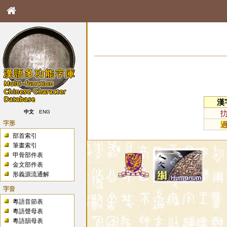
漢
中文
ENG
字形
部首索引
筆畫索引
甲骨部件表
金文部件表
形義源流通解
字音
粵語音節表
粵語聲母表
粵語韻母表