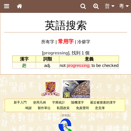
普
粵
英語搜索
常用字
所有字
|
|
冷僻字
[
progressing
], 找到 1 個
漢字
詞類
意義
趔
adj.
not
progressing
;
to
be
checked
新手入門
使用凡例
字庫統計
隨機漢字
最近被搜索的漢字
鳴謝
製作單位
私隱政策
免責聲明
意見簿
（
管理員
）