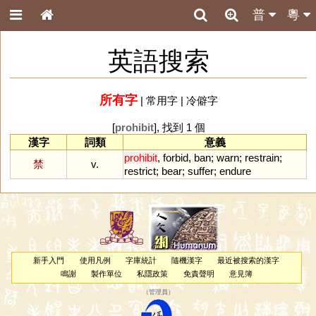
普
粵
英語搜索
所有字
|
常用字
|
冷僻字
[
prohibit
], 找到 1 個
漢字
詞類
意義
prohibit
,
forbid
,
ban
;
warn
;
restrain
;
禁
v.
restrict
;
bear
;
suffer
;
endure
新手入門
使用凡例
字庫統計
隨機漢字
最近被搜索的漢字
鳴謝
製作單位
私隱政策
免責聲明
意見簿
（
管理員
）