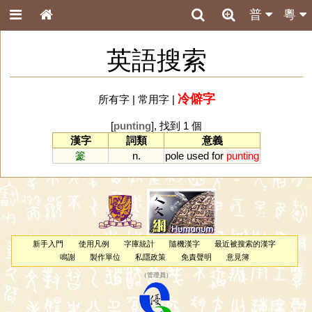
普
粵
英語搜索
冷僻字
所有字
|
常用字
|
[
punting
], 找到 1 個
漢字
詞類
意義
籇
n.
pole
used
for
punting
新手入門
使用凡例
字庫統計
隨機漢字
最近被搜索的漢字
鳴謝
製作單位
私隱政策
免責聲明
意見簿
（
管理員
）