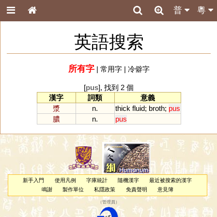
普
粵
英語搜索
所有字
|
常用字
|
冷僻字
[
pus
], 找到 2 個
漢字
詞類
意義
漿
n.
thick
fluid
;
broth
;
pus
膿
n.
pus
新手入門
使用凡例
字庫統計
隨機漢字
最近被搜索的漢字
鳴謝
製作單位
私隱政策
免責聲明
意見簿
（
管理員
）