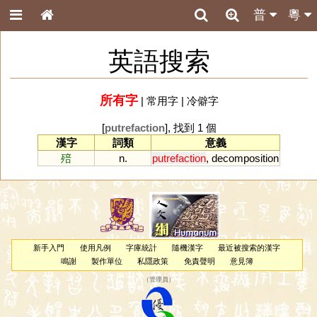
普
粵
英語搜索
所有字
|
常用字
|
冷僻字
[
putrefaction
], 找到 1 個
漢字
詞類
意義
殕
n.
putrefaction
,
decomposition
新手入門
使用凡例
字庫統計
隨機漢字
最近被搜索的漢字
鳴謝
製作單位
私隱政策
免責聲明
意見簿
（
管理員
）