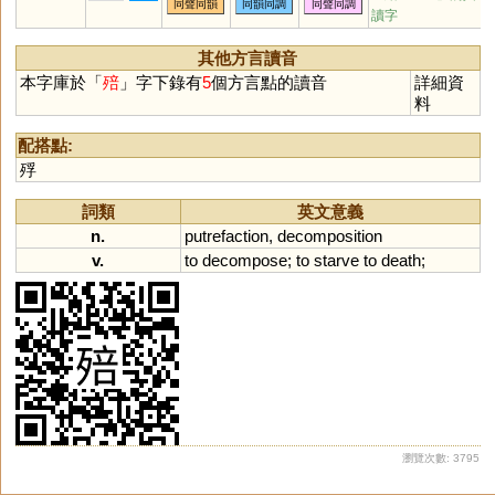
同聲同韻
同韻同調
同聲同調
嘸
蜅
軵
郙
弣
讀字
其他方言讀音
本字庫於「
殕
」字下錄有
5
個方言點的讀音
詳細資
料
配搭點:
殍
詞類
英文意義
n.
putrefaction
,
decomposition
v.
to
decompose
;
to
starve
to
death
;
瀏覽次數: 3795