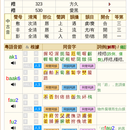
殕
323
方久
殕
530
愛黑
聲母
清濁
部位
聲調
韻攝
韻目
開合
等第
中
敷
次清
唇
上
遇
虞
/
麌
合
三
古
非
全清
唇
上
流
尤
/
有
開
三
音
影
全清
喉
入
曾
登
/
德
開
一
粵語音節
根據
同音字
詞例(
) /
&
解釋
備註
握
啞
渥
扼
隘
厄
呃
喔
齷
殪殕
黃
周
(跌倒、僵
ak
1
幄
蚅
豟
砨
枙
軶
阨
餩
搹
,殍殕,殭殕,
斃)
李
何
偓
搤
腛
餓殕
HKLS
人文
同聲同韻
同韻同調
同聲同調
白
舶
卜
蔔
帛
匐
孛
僰
菔
黃
周
b
aak
6
踣
李
何
HKLS
人文
同「
踣
」，意謂僵
同聲同韻
同韻同調
同聲同調
斃
不
否
剖
痞
掊
缶
缹
紑
鴀
黃
周
f
au
2
李
何
HKLS
人文
物件腐壞而生白膜
同聲同韻
同韻同調
同聲同調
許
府
苦
父
虎
撫
滸
甫
俯
黃
周
釜
脯
斧
腑
唬
拊
俛
琥
莆
f
u
2
李
何
滏
楛
黼
簠
頫
蚥
暊
汻
柎
f
au
2
HKLS
人文
「殕
」的異