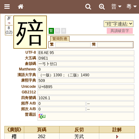
普
粵
歹
殕
78
8
繁
簡
港
異讀破音字
(12)
繁簡對應
繁
簡
UTF-8
E6 AE 95
大五碼
D9E1
倉頡碼
一弓卜廿口
Matthews
0
漢語大字典
（一版）1390；（二版）1490
康熙字典
509
Unicode
U+6B95
GB2312
四角號碼
1026.1
頻序 A/B
0
--
頻次 A/B
0
--
普通話
f
u
《廣韻》
頁碼
反切
註解
殕
262
芳武