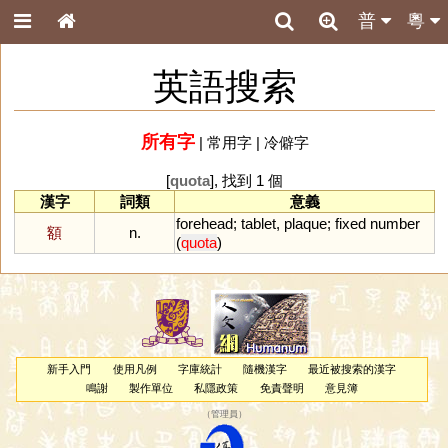
普
粵
英語搜索
所有字
|
常用字
|
冷僻字
[
quota
], 找到 1 個
漢字
詞類
意義
forehead
;
tablet
,
plaque
;
fixed
number
額
n.
(
quota
)
新手入門
使用凡例
字庫統計
隨機漢字
最近被搜索的漢字
鳴謝
製作單位
私隱政策
免責聲明
意見簿
（
管理員
）