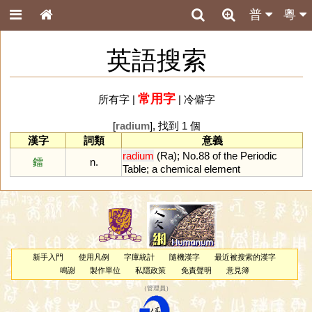
普
粵
英語搜索
常用字
所有字
|
|
冷僻字
[
radium
], 找到 1 個
漢字
詞類
意義
radium
(
Ra
);
No
.
88
of
the
Periodic
鐳
n.
Table
;
a
chemical
element
新手入門
使用凡例
字庫統計
隨機漢字
最近被搜索的漢字
鳴謝
製作單位
私隱政策
免責聲明
意見簿
（
管理員
）