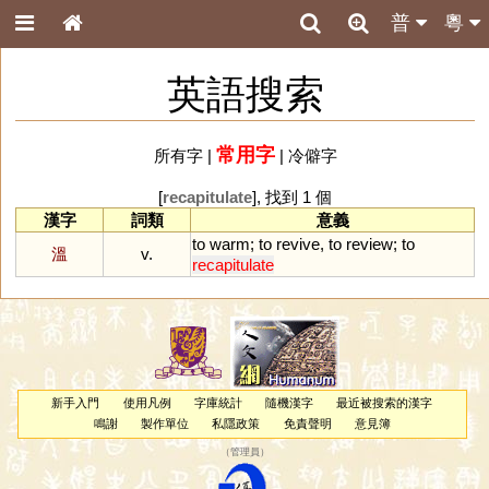
普
粵
英語搜索
常用字
所有字
|
|
冷僻字
[
recapitulate
], 找到 1 個
漢字
詞類
意義
to
warm
;
to
revive
,
to
review
;
to
溫
v.
recapitulate
新手入門
使用凡例
字庫統計
隨機漢字
最近被搜索的漢字
鳴謝
製作單位
私隱政策
免責聲明
意見簿
（
管理員
）