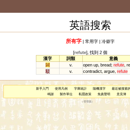
英語搜索
所有字
|
常用字
|
冷僻字
[
refute
], 找到 2 個
漢字
詞類
意義
闢
v.
open
up
,
bread
;
refute
,
r
駁
v.
contradict
,
argue
,
refute
新手入門
使用凡例
字庫統計
隨機漢字
最近被搜索
鳴謝
製作單位
私隱政策
免責聲明
意見簿
（
管理員
）