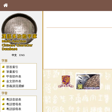
中文
ENG
字形
部首索引
筆畫索引
甲骨部件表
金文部件表
形義源流通解
字音
粵語音節表
粵語聲母表
粵語韻母表