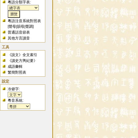
粵語分類字表:
粵語注音系統對照表
[
聲母
|
韻母
|
聲調
]
普通話音節表
其他方言讀音
工具
《說文》全文索引
《讀史方輿紀要》
成語彙輯
繁簡對照表
設定
冷僻字:
粵音系統: