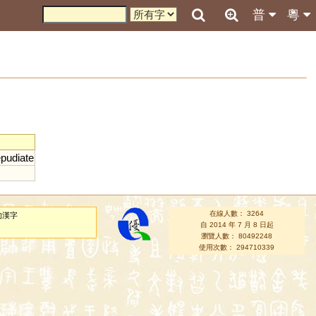
普
粵
epudiate
在線人數： 3264
的漢字
自 2014 年 7 月 8 日起
瀏覽人數： 80492248
使用次數： 294710339