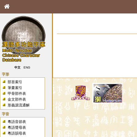
中文
ENG
字形
部首索引
筆畫索引
甲骨部件表
金文部件表
形義源流通解
字音
粵語音節表
粵語聲母表
粵語韻母表