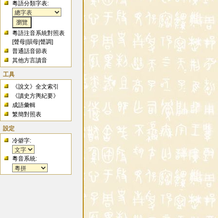
粵語分類字表:
粵語注音系統對照表
[
聲母
|
韻母
|
聲調
]
普通話音節表
其他方言讀音
工具
《說文》全文索引
《讀史方輿紀要》
成語彙輯
繁簡對照表
設定
冷僻字:
粵音系統: