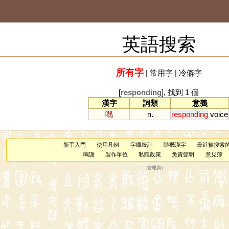
英語搜索
所有字
|
常用字
|
冷僻字
[
responding
], 找到 1 個
漢字
詞類
意義
喁
n.
responding
voice
新手入門
使用凡例
字庫統計
隨機漢字
最近被搜索
鳴謝
製作單位
私隱政策
免責聲明
意見簿
（
管理員
）