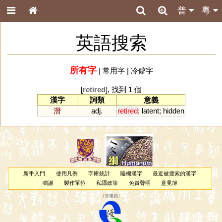
普
粵
英語搜索
所有字
|
常用字
|
冷僻字
[
retired
], 找到 1 個
漢字
詞類
意義
潛
adj.
retired
;
latent
;
hidden
新手入門
使用凡例
字庫統計
隨機漢字
最近被搜索的漢字
鳴謝
製作單位
私隱政策
免責聲明
意見簿
（
管理員
）