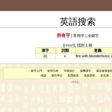
英語搜索
所有字
|
常用字
|
冷僻字
[
retort
], 找到 1 個
漢字
詞類
意義
銃
v.
fire
with
blunderbuss
;
新手入門
使用凡例
字庫統計
隨機漢字
最近被搜索
鳴謝
製作單位
私隱政策
免責聲明
意見簿
（
管理員
）