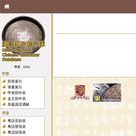
中文
ENG
字形
部首索引
筆畫索引
甲骨部件表
金文部件表
形義源流通解
字音
粵語音節表
粵語聲母表
粵語韻母表