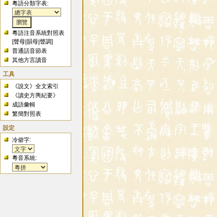
粵語分類字表:
粵語注音系統對照表
[
聲母
|
韻母
|
聲調
]
普通話音節表
其他方言讀音
工具
《說文》全文索引
《讀史方輿紀要》
成語彙輯
繁簡對照表
設定
冷僻字:
粵音系統: