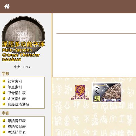
中文
ENG
字形
部首索引
筆畫索引
甲骨部件表
金文部件表
形義源流通解
字音
粵語音節表
粵語聲母表
粵語韻母表