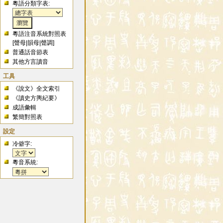
粵語分類字表:
粵語注音系統對照表
[
聲母
|
韻母
|
聲調
]
普通話音節表
其他方言讀音
工具
《說文》全文索引
《讀史方輿紀要》
成語彙輯
繁簡對照表
設定
冷僻字:
粵音系統: