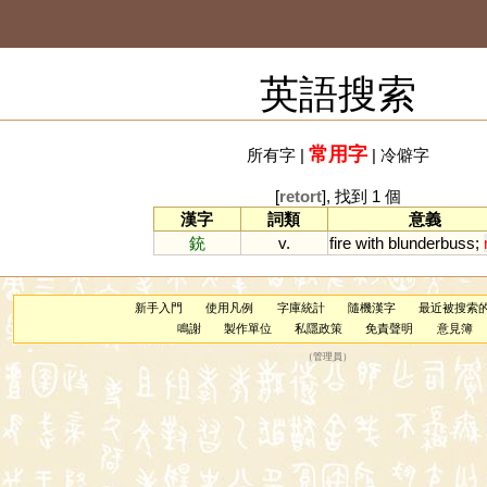
英語搜索
常用字
所有字
|
|
冷僻字
[
retort
], 找到 1 個
漢字
詞類
意義
銃
v.
fire
with
blunderbuss
;
新手入門
使用凡例
字庫統計
隨機漢字
最近被搜索
鳴謝
製作單位
私隱政策
免責聲明
意見簿
（
管理員
）