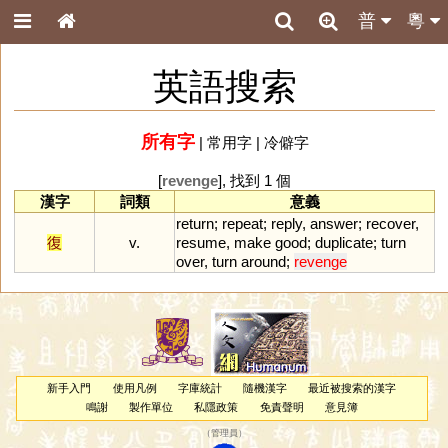
普
粵
英語搜索
所有字
|
常用字
|
冷僻字
[
revenge
], 找到 1 個
漢字
詞類
意義
return
;
repeat
;
reply
,
answer
;
recover
,
復
v.
resume
,
make
good
;
duplicate
;
turn
over
,
turn
around
;
revenge
新手入門
使用凡例
字庫統計
隨機漢字
最近被搜索的漢字
鳴謝
製作單位
私隱政策
免責聲明
意見簿
（
管理員
）