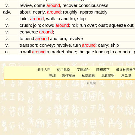
v.
revive
,
come
around
,
recover
consciousness
adv.
about
,
nearly
,
around
;
roughly
;
approximately
v.
loiter
around
,
walk
to
and
fro
,
stop
v.
crush
;
join
;
crowd
around
;
roll
;
run
over
;
oust
;
squeeze
out
v.
converge
around
;
v.
to
bend
around
and
turn
;
revolve
v.
transport
;
convey
;
revolve
,
turn
around
;
carry
;
ship
n.
a
wall
around
a
market
place
;
the
gate
leading
to
a
market
新手入門
使用凡例
字庫統計
隨機漢字
最近被搜索
鳴謝
製作單位
私隱政策
免責聲明
意見簿
（
管理員
）