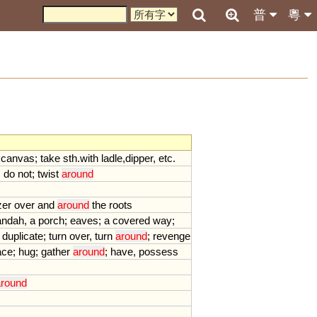
普
粵
,
canvas
;
take
sth
.
with
ladle
,
dipper
,
etc
.
;
do
not
;
twist
around
izer
over
and
around
the
roots
andah
,
a
porch
;
eaves
;
a
covered
way
;
;
duplicate
;
turn
over
,
turn
around
;
revenge
ace
;
hug
;
gather
around
;
have
,
possess
round