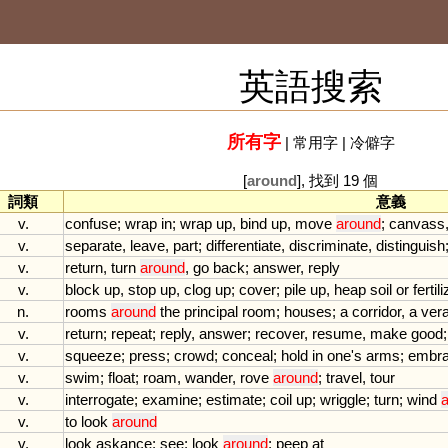
英語搜索
所有字
|
常用字
|
冷僻字
[
around
], 找到 19 個
詞類
意義
v.
confuse
;
wrap
in
;
wrap
up
,
bind
up
,
move
around
;
canvass
v.
separate
,
leave
,
part
;
differentiate
,
discriminate
,
distinguish
v.
return
,
turn
around
,
go
back
;
answer
,
reply
v.
block
up
,
stop
up
,
clog
up
;
cover
;
pile
up
,
heap
soil
or
fertil
n.
rooms
around
the
principal
room
;
houses
;
a
corridor
,
a
ver
v.
return
;
repeat
;
reply
,
answer
;
recover
,
resume
,
make
good
v.
squeeze
;
press
;
crowd
;
conceal
;
hold
in
one
'
s
arms
;
embr
v.
swim
;
float
;
roam
,
wander
,
rove
around
;
travel
,
tour
v.
interrogate
;
examine
;
estimate
;
coil
up
;
wriggle
;
turn
;
wind
a
v.
to
look
around
v.
look
askance
;
see
;
look
around
;
peep
at