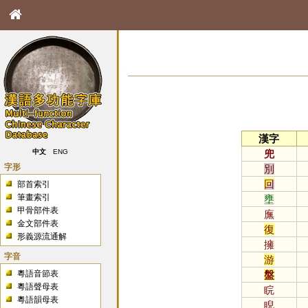
漢字
兜
中文
ENG
字形
別
回
部首索引
筆畫索引
壅
甲骨部件表
廡
金文部件表
復
形義源流通解
擁
字音
游
粵語音節表
盤
粵語聲母表
睆
粵語韻母表
睨