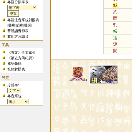
粵語分類字表:
穌
約
蹢
粵語注音系統對照表
軋
[
聲母
|
韻母
|
聲調
]
輳
普通話音節表
其他方言讀音
迴
運
工具
闤
《說文》全文索引
《讀史方輿紀要》
成語彙輯
繁簡對照表
設定
冷僻字:
粵音系統: